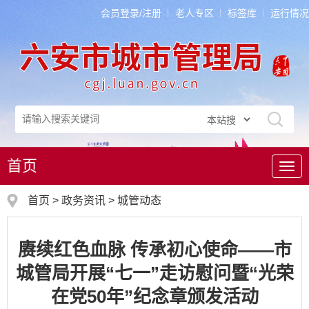
会员登录/注册
老人专区
标签库
运行情况
首页
导
航
首页
>
政务资讯
>
城管动态
赓续红色血脉 传承初心使命——市
城管局开展“七一”走访慰问暨“光荣
在党50年”纪念章颁发活动