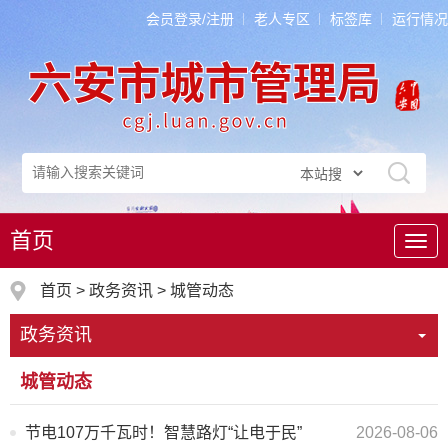
会员登录/注册
老人专区
标签库
运行情况
首页
导
航
首页
>
政务资讯
>
城管动态
政务资讯
城管动态
节电107万千瓦时！智慧路灯“让电于民”
2026-08-06