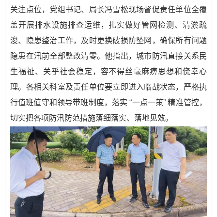
关注点位，党组书记、局长冯雪松现场督促责任单位全覆
盖开展排水设施排查运维，扎实做好管网检测、清淤疏
浚、隐患整治工作，及时更换破损防坠网，确保所有问题
隐患在汛前全部整改清零。他指出，城市防汛直接关系民
生福祉、关乎社会稳定，容不得丝毫麻痹思想和侥幸心
理。各相关科室及责任单位要立即进入临战状态，严格执
行值班值守和领导带班制度，落实 “一点一策” 精准管控，
切实把各项防汛防范措施落细落实、落地见效。