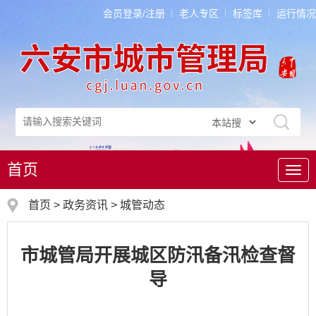
会员登录/注册
老人专区
标签库
运行情况
首页
导
航
首页
>
政务资讯
>
城管动态
市城管局开展城区防汛备汛检查督
导