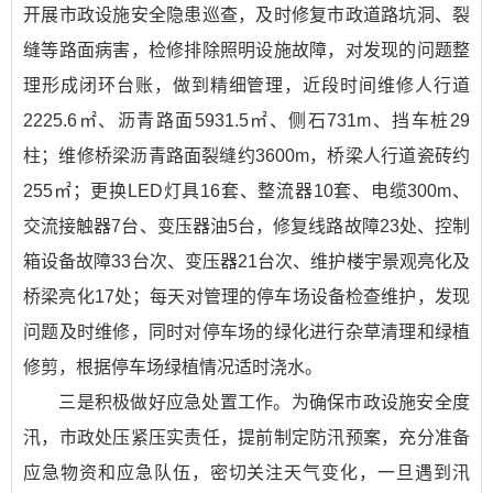
开展市政设施安全隐患巡查，及时修复市政道路坑洞、裂
缝等路面病害，检修排除照明设施故障，对发现的问题整
理形成闭环台账，做到精细管理，近段时间维修人行道
2225.6㎡、沥青路面5931.5㎡、侧石731m、挡车桩29
柱；维修桥梁沥青路面裂缝约3600m，桥梁人行道瓷砖约
255㎡；更换LED灯具16套、整流器10套、电缆300m、
交流接触器7台、变压器油5台，修复线路故障23处、控制
箱设备故障33台次、变压器21台次、维护楼宇景观亮化及
桥梁亮化17处；每天对管理的停车场设备检查维护，发现
问题及时维修，同时对停车场的绿化进行杂草清理和绿植
修剪，根据停车场绿植情况适时浇水。
三是积极做好应急处置工作。为确保市政设施安全度
汛，市政处压紧压实责任，提前制定防汛预案，充分准备
应急物资和应急队伍，密切关注天气变化，一旦遇到汛