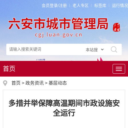
会员登录/注册
老人专区
标签库
运行情况
首页
导
航
首页
>
政务资讯
>
基层动态
多措并举保障高温期间市政设施安
全运行