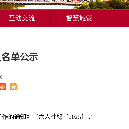
互动交流
智慧城管
员名单公示
8
工作
的通知》（六人社秘
〔
202
5
〕
51