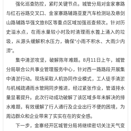
强化巡查防控，紧盯关键节点。城管分局对金家寨路
与红石谷路交叉口、金家寨路辅路亚夏汽车检测站及悬剑
山路辅路华强文旅B区等重点区域加强巡查频次。针对历
史溢水点，在雨水量较小时及时清理雨水篦上涌入的垃
圾，从源头缓解积水压力，确保“小雨不积水、大雨少内
涝”。
集中清淤攻坚，破解陈年难题。8月11日上午，城管
分局联合公共事业管理服务中心，针对西一路路段开展集
中清淤行动。现场采取人机协同作业模式，工人徒手清淤
与机械疏通雨水管网同步推进，经过紧张作业，管道排水
量显著提升。此次行动成功破解了该区域多年未解决的排
水难题，有效缓解了行人通行及企业出行不便的困境，为
周边群众和企业带来了实实在在的安全感。
下一步，金寨经开区城管分局将继续密切关注天气变