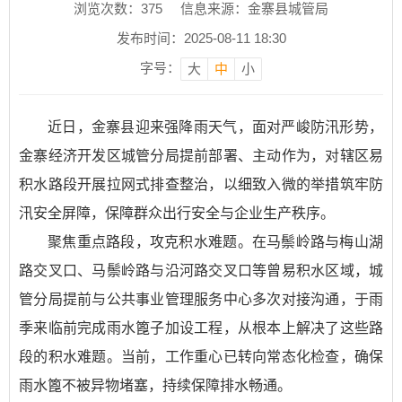
浏览次数：
375
信息来源：金寨县城管局
发布时间：2025-08-11 18:30
字号：
大
中
小
近日，金寨县迎来强降雨天气，面对严峻防汛形势，
金寨经济开发区城管分局提前部署、主动作为，对辖区易
积水路段开展拉网式排查整治，以细致入微的举措筑牢防
汛安全屏障，保障群众出行安全与企业生产秩序。
聚焦重点路段，攻克积水难题。在马鬃岭路与梅山湖
路交叉口、马鬃岭路与沿河路交叉口等曾易积水区域，城
管分局提前与公共事业管理服务中心多次对接沟通，于雨
季来临前完成雨水篦子加设工程，从根本上解决了这些路
段的积水难题。当前，工作重心已转向常态化检查，确保
雨水篦不被异物堵塞，持续保障排水畅通。