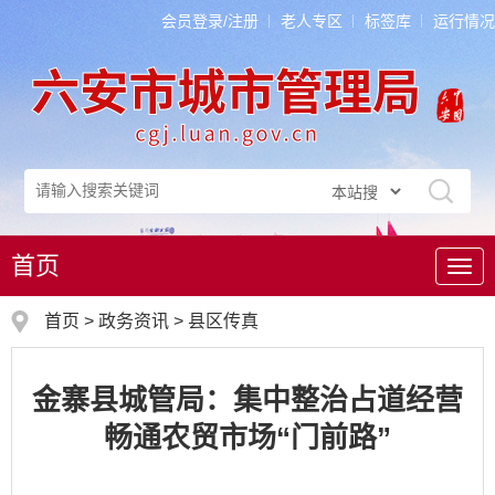
会员登录/注册
老人专区
标签库
运行情况
首页
导
航
首页
>
政务资讯
>
县区传真
金寨县城管局：集中整治占道经营
畅通农贸市场“门前路”