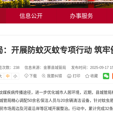
信息公开
办事服务
局：开展防蚊灭蚊专项行动 筑牢
览次数：
238
信息来源：金寨县城管局
发布时间：2025-09-17 15
下载
我要纠错
打印
收藏
大
中
小
蚊媒疾病传播途径，进一步优化城市人居环境，近期，县城管局
城管局精心调配50余名保洁人员与20余辆清洁设备，针对蚊虫
贸市场周边及河道沿岸等区域开展整治。行动中，累计完成32条