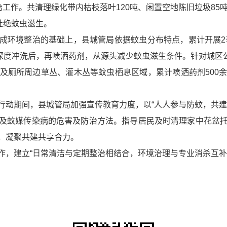
工作。共清理绿化带内枯枝落叶120吨、闲置空地陈旧垃圾85
杜绝蚊虫滋生。
成环境整治的基础上，县城管局依据蚊虫分布特点，累计开展2轮
深度冲洗后，再喷洒药剂，从源头减少蚊虫滋生条件。针对城区公
及厕所周边草丛、灌木丛等蚊虫栖息区域，累计喷洒药剂500
行动期间，县城管局加强宣传教育力度，以“人人参与防蚊，共建
及蚊媒传染病的危害及防治方法。指导居民及时清理家中花盆
，凝聚共建共享合力。
作，建立“日常清洁与定期整治相结合，环境治理与专业消杀互补