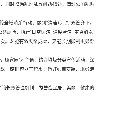
吨，同时整治乱堆乱放问题46处，清理公厕乱贴
全域消杀行动，做到“清洁+消杀”双管齐下。
共厕所，执行“日常保洁+深度清洁+重点消杀”
余次。既能有效灭杀成蚊，又能长期抑制虫卵孵
健康家园”为主题，结合垃圾分类宣传活动，深
托盘、废旧容器等积水，做好纱窗安装、驱蚊液
”的长效管理机制，为营造宜居、美丽、健康的