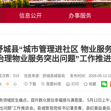
信息公开
办事服务
城县“城市管理进社区 物业服
治理物业服务突出问题”工作推
览次数：
519
信息来源：舒城县城管局
发布时间：2026-05-13 10
下载
我要纠错
打印
收藏
大
中
小
领域民生痛点，提升群众居住幸福感与满意度， 5月12日上午
突出问题”工作推进会。县城管局党组书记潘圣春、县纪委监委