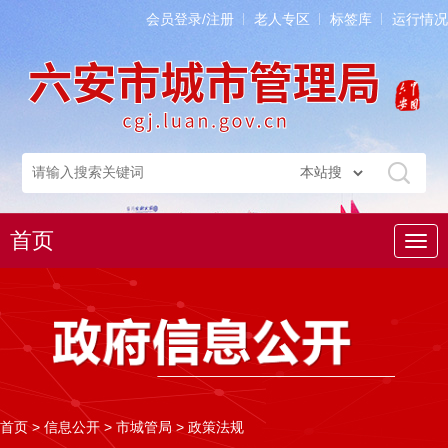
会员登录/注册
老人专区
标签库
运行情况
首页
导
航
首页
>
信息公开
>
市城管局
>
政策法规